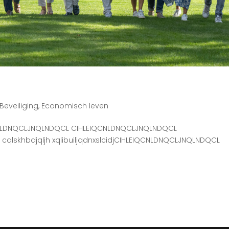
Beveiliging
,
Economisch leven
LEIQCNLDNQCLJNQLNDQCL CIHLEIQCNLDNQCLJNQLNDQCL
qlskhbdjqljh xqlibuiljqdnxslcidjCIHLEIQCNLDNQCLJNQLNDQCL