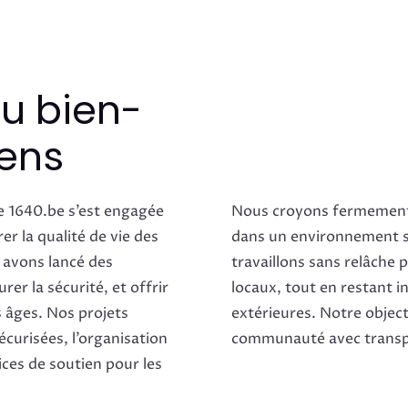
u bien-
iens
e 1640.be s’est engagée
Nous croyons fermement 
r la qualité de vie des
dans un environnement s
 avons lancé des
travaillons sans relâche 
urer la sécurité, et offrir
locaux, tout en restant i
s âges. Nos projets
extérieures. Notre objecti
écurisées, l’organisation
communauté avec transp
ices de soutien pour les