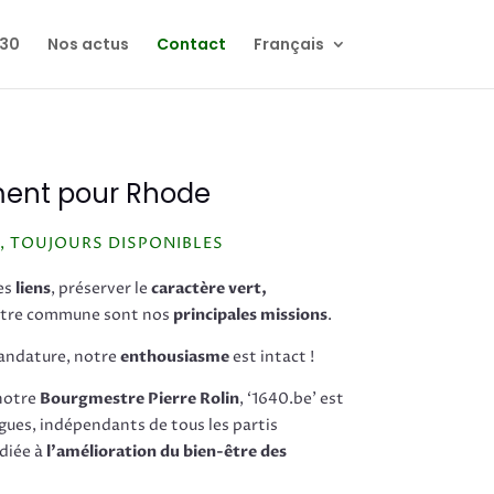
030
Nos actus
Contact
Français
ment pour Rhode
, TOUJOURS DISPONIBLES
des
liens
, préserver le
caractère vert,
otre commune sont nos
principales missions
.
mandature, notre
enthousiasme
est intact !
notre
Bourgmestre Pierre Rolin
, ‘1640.be’ est
gues, indépendants de tous les partis
diée à
l’amélioration du bien-être des