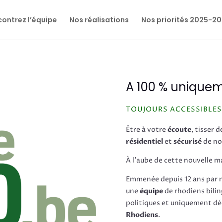
ontrez l’équipe
Nos réalisations
Nos priorités 2025-2
A 100 % unique
TOUJOURS ACCESSIBLES
Être à votre
écoute
, tisser 
résidentiel
et
sécurisé
de n
À l’aube de cette nouvelle 
Emmenée depuis 12 ans par 
une
équipe
de rhodiens bilin
politiques et uniquement dé
Rhodiens
.