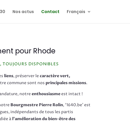
030
Nos actus
Contact
Français
ment pour Rhode
, TOUJOURS DISPONIBLES
des
liens
, préserver le
caractère vert,
otre commune sont nos
principales missions
.
mandature, notre
enthousiasme
est intact !
notre
Bourgmestre Pierre Rolin
, ‘1640.be’ est
gues, indépendants de tous les partis
diée à
l’amélioration du bien-être des