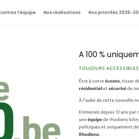
ontrez l’équipe
Nos réalisations
Nos priorités 2025-2
A 100 % unique
TOUJOURS ACCESSIBLES
Être à votre
écoute
, tisser 
résidentiel
et
sécurisé
de n
À l’aube de cette nouvelle 
Emmenée depuis 12 ans par 
une
équipe
de rhodiens bilin
politiques et uniquement dé
Rhodiens
.