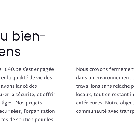
u bien-
iens
e 1640.be s’est engagée
Nous croyons fermement 
r la qualité de vie des
dans un environnement s
 avons lancé des
travaillons sans relâche 
urer la sécurité, et offrir
locaux, tout en restant i
s âges. Nos projets
extérieures. Notre objecti
écurisées, l’organisation
communauté avec transp
ices de soutien pour les